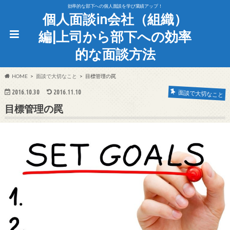
効率的な部下への個人面談を学び業績アップ！
個人面談in会社（組織）
編|上司から部下への効率
的な面談方法
HOME
面談で大切なこと
目標管理の罠
2016.10.30
2016.11.10
面談で大切なこと
目標管理の罠