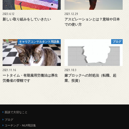
2023.6.12
2021.12.29
新しい取り組みをしていきたい
アスピレーションとは？意味や日本
での使い方
キャリアコンサルタント用語集
ブログ
2021.11.16
2021.10.3
ートタイム・有期雇用労働法は厚生
嫁ブロックへの対処法（転職、起
労働省の管轄です
業、投資）
面談で大切なこと
ブログ
コーチング・NLP用語集