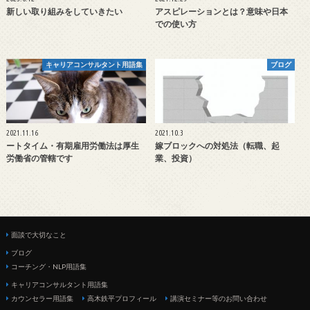
新しい取り組みをしていきたい
アスピレーションとは？意味や日本
での使い方
キャリアコンサルタント用語集
ブログ
2021.11.16
2021.10.3
ートタイム・有期雇用労働法は厚生
嫁ブロックへの対処法（転職、起
労働省の管轄です
業、投資）
面談で大切なこと
ブログ
コーチング・NLP用語集
キャリアコンサルタント用語集
カウンセラー用語集
高木鉄平プロフィール
講演セミナー等のお問い合わせ