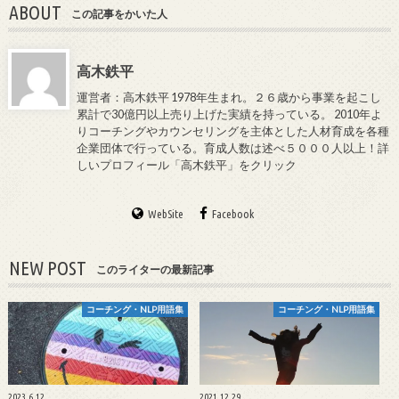
ABOUT
この記事をかいた人
高木鉄平
運営者：高木鉄平 1978年生まれ。２６歳から事業を起こし
累計で30億円以上売り上げた実績を持っている。 2010年よ
りコーチングやカウンセリングを主体とした人材育成を各種
企業団体で行っている。育成人数は述べ５０００人以上！詳
しいプロフィール「高木鉄平」をクリック
WebSite
Facebook
NEW POST
このライターの最新記事
コーチング・NLP用語集
コーチング・NLP用語集
2023.6.12
2021.12.29