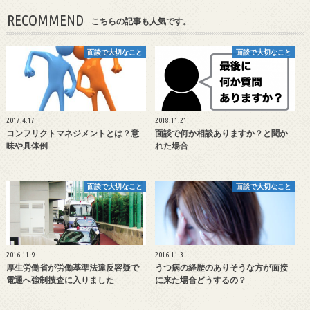
RECOMMEND
こちらの記事も人気です。
面談で大切なこと
面談で大切なこと
2017.4.17
2018.11.21
コンフリクトマネジメントとは？意
面談で何か相談ありますか？と聞か
味や具体例
れた場合
面談で大切なこと
面談で大切なこと
2016.11.9
2016.11.3
厚生労働省が労働基準法違反容疑で
うつ病の経歴のありそうな方が面接
電通へ強制捜査に入りました
に来た場合どうするの？