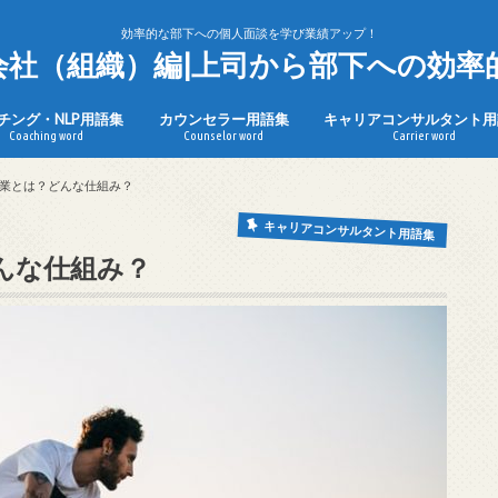
効率的な部下への個人面談を学び業績アップ！
n会社（組織）編|上司から部下への効率
チング・NLP用語集
カウンセラー用語集
キャリアコンサルタント用
Coaching word
Counselor word
Carrier word
業とは？どんな仕組み？
キャリアコンサルタント用語集
んな仕組み？