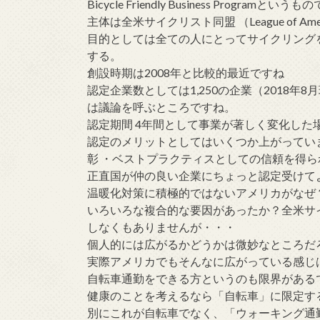
Bicycle Friendly Business Programというも
主体は全米サイクリスト同盟 （League of Ameri
目的としては全ての人にとってサイクリング
する。
創設時期は2008年と比較的最近ですね
認定企業数としては1,250の企業（2018
は議論を呼ぶところですね。
認定期間 4年間として事業が著しく変化した
認定のメリットとしてはいくつか上がってい
彰 ・ベストプラクティスとしての信頼を得
正直国が仲の良い企業にちょっと認定受けて
温暖化対策に積極的ではないアメリカがなぜ
いろいろな複合的な要因があったか？全米サ
しなくもありませんが・・・
個人的には広がるかどうかは微妙なところだ
実際アメリカでもそんなに広がっている感じ
自転車通勤をできる方というのも限界がある
健康のことを考えるなら「自転車」に限定す
別にこれが自転車でなく、「ウォーキング通