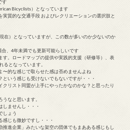
のです
can Bicyclists）となっています
を実質的な交通手段 およびレクリエーションの選択肢と
年8月現在）となっていますが、この数が多いのか少ないのか
場合、4年未満でも更新可能らしいです
ます。ロードマップの提供や実践的支援（研修等）、表
られるとなっています。
よ〜的な感じで取らせた感は否めませんよね
？という感じも受けないでもないですが・・・
イクリスト同盟が上手にやったかなのかな？と思ったり
ろうなと思います。
はしませんし・・・
でしょう
る感じも微妙ですし・・・
勤推進企業」みたいな架空の団体でもまあある感じもし