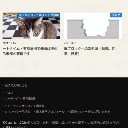
キャリアコンサルタント用語集
ブログ
2021.11.16
2021.10.3
ートタイム・有期雇用労働法は厚生
嫁ブロックへの対処法（転職、起
労働省の管轄です
業、投資）
面談で大切なこと
ブログ
コーチング・NLP用語集
キャリアコンサルタント用語集
カウンセラー用語集
高木鉄平プロフィール
講演セミナー等のお問い合わせ
©Copyright2026
個人面談in会社（組織）編|上司から部下への効率的な面談方法
.All
Rights Reserved.