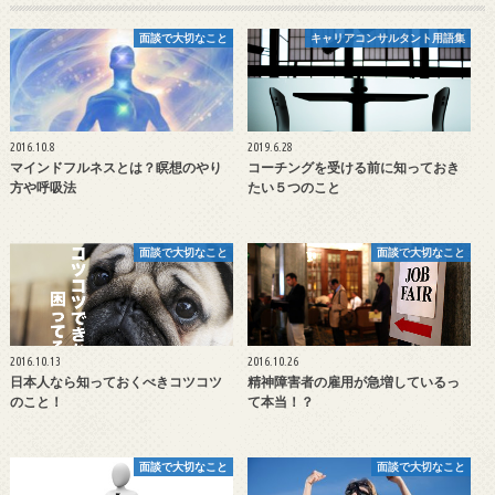
面談で大切なこと
キャリアコンサルタント用語集
2016.10.8
2019.6.28
マインドフルネスとは？瞑想のやり
コーチングを受ける前に知っておき
方や呼吸法
たい５つのこと
面談で大切なこと
面談で大切なこと
2016.10.13
2016.10.26
日本人なら知っておくべきコツコツ
精神障害者の雇用が急増しているっ
のこと！
て本当！？
面談で大切なこと
面談で大切なこと