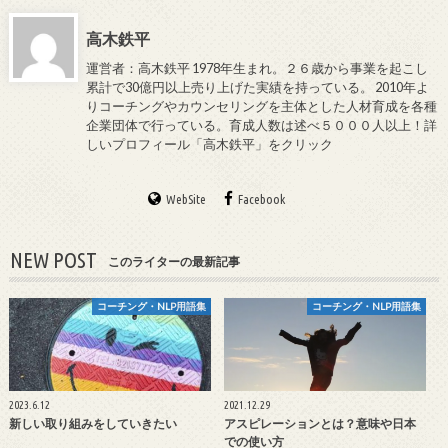
高木鉄平
運営者：高木鉄平 1978年生まれ。２６歳から事業を起こし
累計で30億円以上売り上げた実績を持っている。 2010年よ
りコーチングやカウンセリングを主体とした人材育成を各種
企業団体で行っている。育成人数は述べ５０００人以上！詳
しいプロフィール「高木鉄平」をクリック
WebSite
Facebook
NEW POST
このライターの最新記事
コーチング・NLP用語集
コーチング・NLP用語集
2023.6.12
2021.12.29
新しい取り組みをしていきたい
アスピレーションとは？意味や日本
での使い方