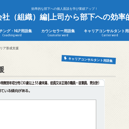
効率的な部下への個人面談を学び業績アップ！
n会社（組織）編|上司から部下への効率
チング・NLP用語集
カウンセラー用語集
キャリアコンサルタント用
Coaching word
Counselor word
Carrier word
リア形成支援
キャリアコンサルタント用語集
援