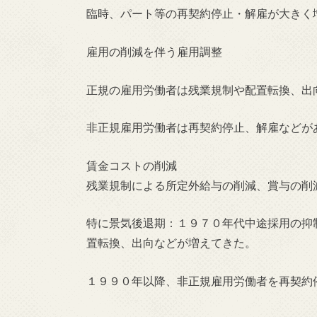
臨時、パート等の再契約停止・解雇が大きく
雇用の削減を伴う雇用調整
正規の雇用労働者は残業規制や配置転換、出
非正規雇用労働者は再契約停止、解雇などが
賃金コストの削減
残業規制による所定外給与の削減、賞与の削
特に景気後退期：１９７０年代中途採用の抑
置転換、出向などが増えてきた。
１９９０年以降、非正規雇用労働者を再契約