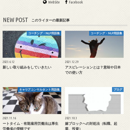
WebSite
Facebook
NEW POST
このライターの最新記事
コーチング・NLP用語集
コーチング・NLP用語集
2023.6.12
2021.12.29
新しい取り組みをしていきたい
アスピレーションとは？意味や日本
での使い方
キャリアコンサルタント用語集
ブログ
2021.11.16
2021.10.3
ートタイム・有期雇用労働法は厚生
嫁ブロックへの対処法（転職、起
労働省の管轄です
業、投資）