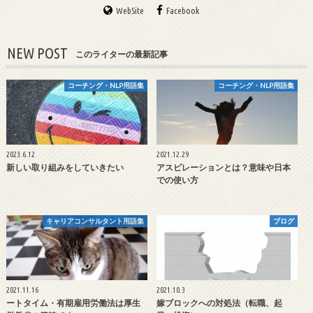
WebSite
Facebook
NEW POST
このライターの最新記事
コーチング・NLP用語集
コーチング・NLP用語集
2023.6.12
2021.12.29
新しい取り組みをしていきたい
アスピレーションとは？意味や日本
での使い方
キャリアコンサルタント用語集
ブログ
2021.11.16
2021.10.3
ートタイム・有期雇用労働法は厚生
嫁ブロックへの対処法（転職、起