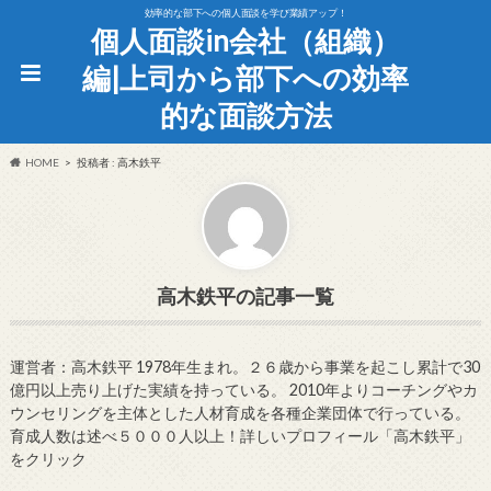
効率的な部下への個人面談を学び業績アップ！
個人面談in会社（組織）
編|上司から部下への効率
的な面談方法
HOME
投稿者 : 高木鉄平
高木鉄平
運営者：高木鉄平 1978年生まれ。２６歳から事業を起こし累計で30
億円以上売り上げた実績を持っている。 2010年よりコーチングやカ
ウンセリングを主体とした人材育成を各種企業団体で行っている。
育成人数は述べ５０００人以上！詳しいプロフィール「高木鉄平」
をクリック