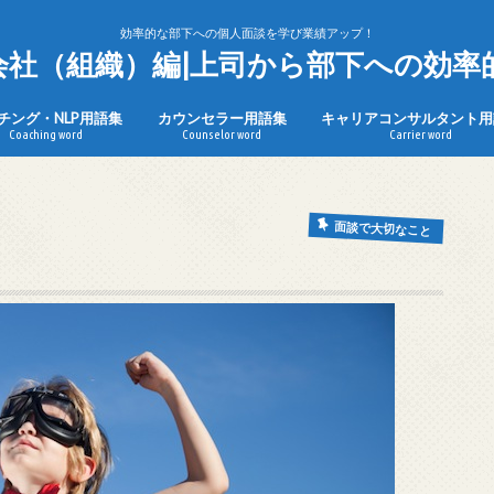
効率的な部下への個人面談を学び業績アップ！
n会社（組織）編|上司から部下への効率
チング・NLP用語集
カウンセラー用語集
キャリアコンサルタント用
Coaching word
Counselor word
Carrier word
面談で大切なこと