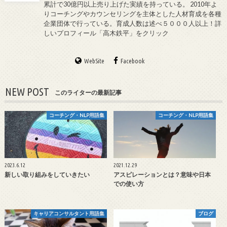
累計で30億円以上売り上げた実績を持っている。 2010年よ
りコーチングやカウンセリングを主体とした人材育成を各種
企業団体で行っている。育成人数は述べ５０００人以上！詳
しいプロフィール「高木鉄平」をクリック
WebSite
Facebook
NEW POST
このライターの最新記事
コーチング・NLP用語集
コーチング・NLP用語集
2023.6.12
2021.12.29
新しい取り組みをしていきたい
アスピレーションとは？意味や日本
での使い方
キャリアコンサルタント用語集
ブログ