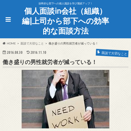
効率的な部下への個人面談を学び業績アップ！
個人面談in会社（組織）
編|上司から部下への効率
的な面談方法
HOME
面談で大切なこと
働き盛りの男性就労者が減っている！
2016.08.30
2016.11.10
面談で大切なこと
働き盛りの男性就労者が減っている！