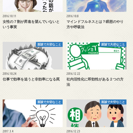
2016.10.11
2016.10.8
女性の７割が昇進を望んでいないと
マインドフルネスとは？瞑想のやり
いう事実
方や呼吸法
面談で大切なこと
面談で大切なこと
2016.10.24
2016.12.22
仕事で効率を追うと非効率になる罠
社内活性化に即効性がある２つの方
法
面談で大切なこと
面談で大切なこと
2017.3.4
2016.12.23