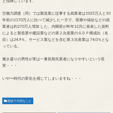
と指摘しています。
労働力調査（同）では製造業に従事する就業者は1025万人と10
年前の1170万人に比べて減少した一方で、医療や福祉などの就
業者は約270万人増加 した。内閣府が昨年12月に発表した資料
によると製造業や建設業などの第２次産業のＧＤＰ構成比（名
目）は24.9％、サービス業などを含む第３次産業は 74.0％とな
っている。
働き盛りの男性が実は一番長期失業者になりやすいという現
実・・・
いや〜時代の変化を感じてしまいますね・・・
面談で大切なこと