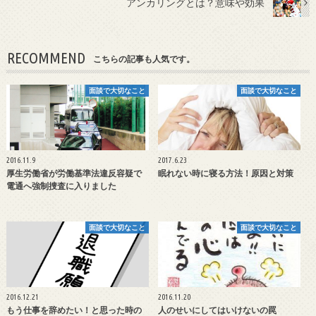
アンカリングとは？意味や効果
RECOMMEND
こちらの記事も人気です。
面談で大切なこと
面談で大切なこと
2016.11.9
2017.6.23
厚生労働省が労働基準法違反容疑で
眠れない時に寝る方法！原因と対策
電通へ強制捜査に入りました
面談で大切なこと
面談で大切なこと
2016.12.21
2016.11.20
もう仕事を辞めたい！と思った時の
人のせいにしてはいけないの罠