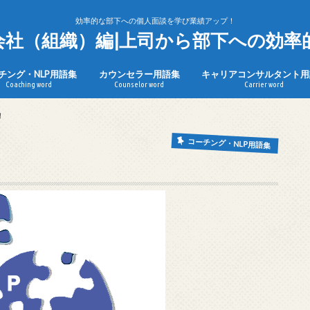
効率的な部下への個人面談を学び業績アップ！
n会社（組織）編|上司から部下への効率
チング・NLP用語集
カウンセラー用語集
キャリアコンサルタント用
Coaching word
Counselor word
Carrier word
！
コーチング・NLP用語集